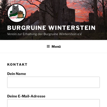
Zum
Inhalt
springen
BURGRUINE WINTERSTEIN
Verein zur Erhaltung der Burgruine Winterstein e.V.
Menü
KONTAKT
Dein Name
Deine E-Mail-Adresse