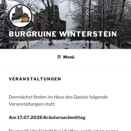
Zum
Inhalt
springen
BURGRUINE WINTERSTEIN
Verein zur Erhaltung der Burgruine Winterstein e.V.
Menü
VERANSTALTUNGEN
Demnächst finden im Haus des Gastes folgende
Veranstaltungen statt:
Am 17.07.2026 Kräuternachmittag